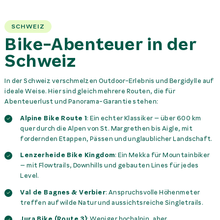
SCHWEIZ
Bike-Abenteuer in der
Schweiz
In der Schweiz verschmelzen Outdoor-Erlebnis und Bergidylle auf
ideale Weise. Hier sind gleich mehrere Routen, die für
Abenteuerlust und Panorama-Garantie stehen:
Alpine Bike Route 1
: Ein echter Klassiker – über 600 km
quer durch die Alpen von St. Margrethen bis Aigle, mit
fordernden Etappen, Pässen und unglaublicher Landschaft.
Lenzerheide Bike Kingdom
: Ein Mekka für Mountainbiker
– mit Flowtrails, Downhills und gebauten Lines für jedes
Level.
Val de Bagnes & Verbier
: Anspruchsvolle Höhenmeter
treffen auf wilde Natur und aussichtsreiche Singletrails.
Jura Bike (Route 3)
: Weniger hochalpin, aber