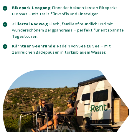
Bikepark Leogang
: Einer der bekanntesten Bikeparks
Europas – mit Trails für Profis und Einsteiger.
Zillertal Radweg
: Flach, familienfreundlich und mit
wunderschönem Bergpanorama – perfekt für entspannte
Tagestouren.
Kärntner Seenrunde
: Radeln von See zu See – mit
zahlreichen Badepausen in türkisblauem Wasser.