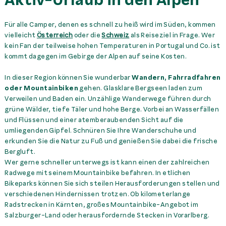
Aktiv-Urlaub in den Alpen
Für alle Camper, denen es schnell zu heiß wird im Süden, kommen
vielleicht
Österreich
oder die
Schweiz
als Reiseziel in Frage. Wer
kein Fan der teilweise hohen Temperaturen in Portugal und Co. ist
kommt dagegen im Gebirge der Alpen auf seine Kosten.
In dieser Region können Sie wunderbar
Wandern, Fahrradfahren
oder Mountainbiken
gehen. Glasklare Bergseen laden zum
Verweilen und Baden ein. Unzählige Wanderwege führen durch
grüne Wälder, tiefe Täler und hohe Berge. Vorbei an Wasserfällen
und Flüssen und einer atemberaubenden Sicht auf die
umliegenden Gipfel. Schnüren Sie Ihre Wanderschuhe und
erkunden Sie die Natur zu Fuß und genießen Sie dabei die frische
Bergluft.
Wer gerne schneller unterwegs ist kann einen der zahlreichen
Radwege mit seinem Mountainbike befahren. In etlichen
Bikeparks können Sie sich steilen Herausforderungen stellen und
verschiedenen Hindernissen trotzen. Ob kilometerlange
Radstrecken in Kärnten, großes Mountainbike-Angebot im
Salzburger-Land oder herausfordernde Stecken in Vorarlberg.