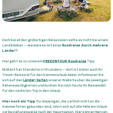
Doch bei all den großartigen Reisezielen sollte es nicht bei einem
Land bleiben – wie wäre es mit einer
Rundreise durch mehrere
Länder
?!
Hier geht es zu unserem
FREEONTOUR Rundreise
Tipp.
McRent hat Standorte in 19 Ländern – dort ist sicher auch Ihr
Traum-Reiseziel für den Sommerurlaub dabei. Informieren Sie
sich auf den
Länder-Seiten
unserer Website über die jeweiligen
Sehenswürdigkeiten und buchen Sie noch heute Ihr Reisemobil
für den nächsten Trip in den Urlaub.
Hier noch ein Tipp
: Für diejenigen, die zeitlich nicht an die
Sommerferien gebunden sind, lohnt sich auf alle Fälle ein Urlaub
vor beziehungsweise nach der Hauptsaison. Hier können Nerven,