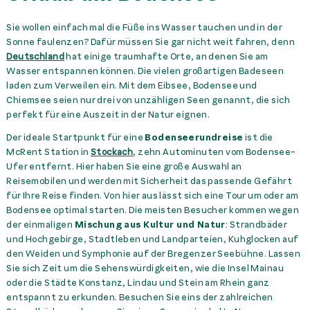
Sie wollen einfach mal die Füße ins Wasser tauchen und in der
Sonne faulenzen? Dafür müssen Sie gar nicht weit fahren, denn
Deutschland
hat einige traumhafte Orte, an denen Sie am
Wasser entspannen können. Die vielen großartigen Badeseen
laden zum Verweilen ein. Mit dem Eibsee, Bodensee und
Chiemsee seien nur drei von unzähligen Seen genannt, die sich
perfekt für eine Auszeit in der Natur eignen.
Der ideale Startpunkt für eine
Bodenseerundreise
ist die
McRent Station in
Stockach
, zehn Autominuten vom Bodensee-
Ufer entfernt. Hier haben Sie eine große Auswahl an
Reisemobilen und werden mit Sicherheit das passende Gefährt
für Ihre Reise finden. Von hier aus lässt sich eine Tour um oder am
Bodensee optimal starten. Die meisten Besucher kommen wegen
der einmaligen
Mischung aus Kultur und Natur
: Strandbäder
und Hochgebirge, Stadtleben und Landparteien, Kuhglocken auf
den Weiden und Symphonie auf der Bregenzer Seebühne. Lassen
Sie sich Zeit um die Sehenswürdigkeiten, wie die Insel Mainau
oder die Städte Konstanz, Lindau und Stein am Rhein ganz
entspannt zu erkunden. Besuchen Sie eins der zahlreichen