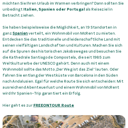
möchten Sie Ihren Urlaub im Warmen verbringen? Dann sollten Sie
unbedingt
Italien, Spanien oder Portugal
als Reiseziel in
Betracht ziehen.
Sie haben beispielsweise die Möglichkeit, an 19 Standorten in
ganz
Spanien
verteilt, ein Wohnmobil von McRent zu mieten.
Entdecken Sie das traditionelle und leidenschaftliche Land mit
seinen vielfältigen Landschaften und Kulturen. Machen Sie sich
auf die Spuren des historischen Jakobsweges und besuchen Sie
die Kathedrale Santiago de Compostela, die seit 1985 zum
Weltkulturerbe der UNESCO gehört. Denn auch mit einem
Wohnmobil sollte das Motto „Der Weg ist das Ziel“ lauten. Oder
fahren Sie entlang der Westküste von Barcelona in den Süden
nach Andalusien. Egal für welche Route Sie sich entscheiden: Mit
ausreichend Abenteuerlust und einem Wohnmobil von McRent
wird Ihr Spanien-Trip garantiert ein Erfolg.
Hier geht es zur
FREEONTOUR Route