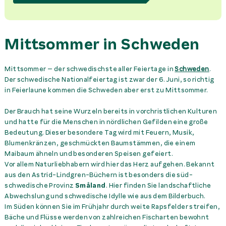
Mittsommer in Schweden
Mittsommer – der schwedischste aller Feiertage in
Schweden
.
Der schwedische Nationalfeiertag ist zwar der 6. Juni, so richtig
in Feierlaune kommen die Schweden aber erst zu Mittsommer.
Der Brauch hat seine Wurzeln bereits in vorchristlichen Kulturen
und hatte für die Menschen in nördlichen Gefilden eine große
Bedeutung. Dieser besondere Tag wird mit Feuern, Musik,
Blumenkränzen, geschmückten Baumstämmen, die einem
Maibaum ähneln und besonderen Speisen gefeiert.
Vor allem Naturliebhabern wird hier das Herz aufgehen. Bekannt
aus den Astrid-Lindgren-Büchern ist besonders die süd-
schwedische Provinz
Småland
. Hier finden Sie landschaftliche
Abwechslung und schwedische Idylle wie aus dem Bilderbuch.
Im Süden können Sie im Frühjahr durch weite Rapsfelder streifen,
Bäche und Flüsse werden von zahlreichen Fischarten bewohnt