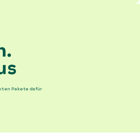
n.
us
kten Pakete dafür